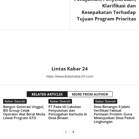
Klarifikasi dan
Kesepakatan Terhadap
Tujuan Program Prioritas
Lintas Kabar 24
https://www.lintaskabar24.com/
RELATED ARTICLES
MORE FROM AUTHOR
Kabar Daerah
Kabar Daerah
Kabar Daerah
Bangun Generasi Unggul,
PT Pada Idi Lakukan
Desa Benangin II Jalani
BIS Group Cetak
Penyuluhan dan
Verifikasi Faktual
Operator Alat Berat Muda
Pencegahan Karhutla di
Penilaian Proklim Guna
Lewat Program GTO
Desa Binaan
Mewujudkan Desa Peduli
Lingkungan