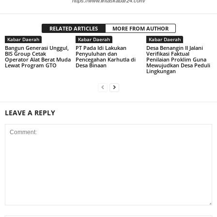
https://www.lintaskabar24.com/
RELATED ARTICLES
MORE FROM AUTHOR
Kabar Daerah
Kabar Daerah
Kabar Daerah
Bangun Generasi Unggul,
PT Pada Idi Lakukan
Desa Benangin II Jalani
BIS Group Cetak
Penyuluhan dan
Verifikasi Faktual
Operator Alat Berat Muda
Pencegahan Karhutla di
Penilaian Proklim Guna
Lewat Program GTO
Desa Binaan
Mewujudkan Desa Peduli
Lingkungan
LEAVE A REPLY