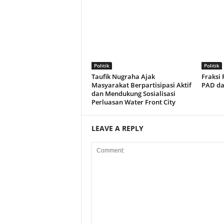
Politik
Politik
Taufik Nugraha Ajak
Fraksi
Masyarakat Berpartisipasi Aktif
PAD dan
dan Mendukung Sosialisasi
Perluasan Water Front City
LEAVE A REPLY