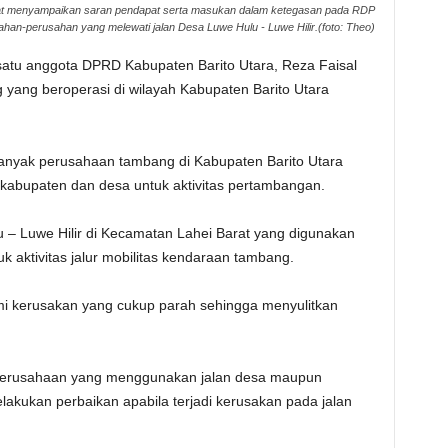
saat menyampaikan saran pendapat serta masukan dalam ketegasan pada RDP
han-perusahan yang melewati jalan Desa Luwe Hulu - Luwe Hilir.(foto: Theo)
tu anggota DPRD Kabupaten Barito Utara, Reza Faisal
ang beroperasi di wilayah Kabupaten Barito Utara
 banyak perusahaan tambang di Kabupaten Barito Utara
 kabupaten dan desa untuk aktivitas pertambangan.
u – Luwe Hilir di Kecamatan Lahei Barat yang digunakan
aktivitas jalur mobilitas kendaraan tambang.
lami kerusakan yang cukup parah sehingga menyulitkan
a perusahaan yang menggunakan jalan desa maupun
akukan perbaikan apabila terjadi kerusakan pada jalan