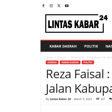
L
i
n
t
a
s
K
KABAR DAERAH
POLITIK
NA
a
b
Home
Daerah
Reza Faisal : Perusahaan Tak Mamp
a
DAERAH
KABAR DAERAH
POLITIK
r
Reza Faisal
2
4
Jalan Kabupa
By
Lintas Kabar 24
-
March 9, 2023
207