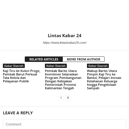
Lintas Kabar 24
https://www.lintaskabar24.com/
RELATED ARTICLES
MORE FROM AUTHOR
Kabar Daerah
Kabar Daerah
Kabar Daerah
Kaji Tiru ke Kulon Progo,
Pemkab Barito Utara
Wabup Barito Utara
Pemkab Barut Perkuat
Komitmen Selaraskan
Pimpin Kaji Tiru ke
Tata Kelola dan
Program Pembangunan
Bantul, Pelajari Inovasi
Pelayanan Publik
Dengan Kebijakan
Ketahanan Keluarga
Pemerintah Provinsi
hingga Pengelolaan
Kalimantan Tengah
Sampah
LEAVE A REPLY