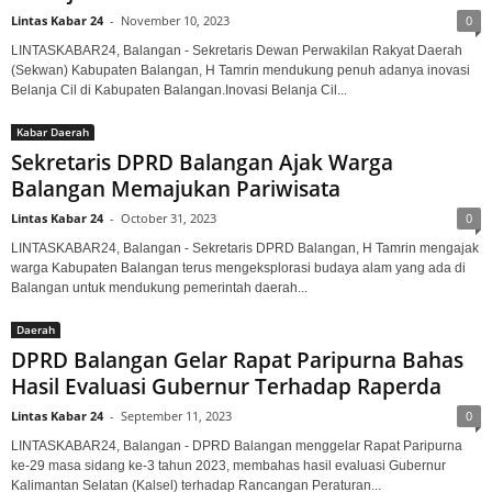
Lintas Kabar 24
-
November 10, 2023
0
LINTASKABAR24, Balangan - Sekretaris Dewan Perwakilan Rakyat Daerah
(Sekwan) Kabupaten Balangan, H Tamrin mendukung penuh adanya inovasi
Belanja Cil di Kabupaten Balangan.Inovasi Belanja Cil...
Kabar Daerah
Sekretaris DPRD Balangan Ajak Warga
Balangan Memajukan Pariwisata
Lintas Kabar 24
-
October 31, 2023
0
LINTASKABAR24, Balangan - Sekretaris DPRD Balangan, H Tamrin mengajak
warga Kabupaten Balangan terus mengeksplorasi budaya alam yang ada di
Balangan untuk mendukung pemerintah daerah...
Daerah
DPRD Balangan Gelar Rapat Paripurna Bahas
Hasil Evaluasi Gubernur Terhadap Raperda
Lintas Kabar 24
-
September 11, 2023
0
LINTASKABAR24, Balangan - DPRD Balangan menggelar Rapat Paripurna
ke-29 masa sidang ke-3 tahun 2023, membahas hasil evaluasi Gubernur
Kalimantan Selatan (Kalsel) terhadap Rancangan Peraturan...