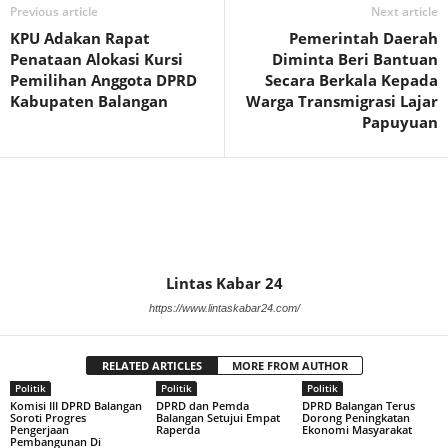
Previous article
Next article
KPU Adakan Rapat
Pemerintah Daerah
Penataan Alokasi Kursi
Diminta Beri Bantuan
Pemilihan Anggota DPRD
Secara Berkala Kepada
Kabupaten Balangan
Warga Transmigrasi Lajar
Papuyuan
Lintas Kabar 24
https://www.lintaskabar24.com/
RELATED ARTICLES
MORE FROM AUTHOR
Politik
Politik
Politik
Komisi III DPRD Balangan
DPRD dan Pemda
DPRD Balangan Terus
Soroti Progres
Balangan Setujui Empat
Dorong Peningkatan
Pengerjaan
Raperda
Ekonomi Masyarakat
Pembangunan Di