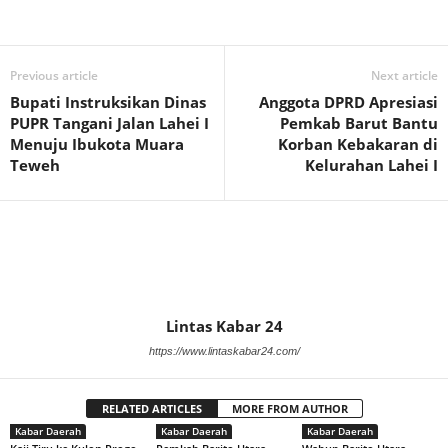
Previous article
Next article
Bupati Instruksikan Dinas
Anggota DPRD Apresiasi
PUPR Tangani Jalan Lahei I
Pemkab Barut Bantu
Menuju Ibukota Muara
Korban Kebakaran di
Teweh
Kelurahan Lahei I
Lintas Kabar 24
https://www.lintaskabar24.com/
RELATED ARTICLES
MORE FROM AUTHOR
Kabar Daerah
Kabar Daerah
Kabar Daerah