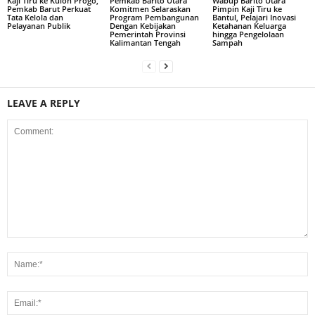
Kaji Tiru ke Kulon Progo,
Pemkab Barito Utara
Wabup Barito Utara
Pemkab Barut Perkuat
Komitmen Selaraskan
Pimpin Kaji Tiru ke
Tata Kelola dan
Program Pembangunan
Bantul, Pelajari Inovasi
Pelayanan Publik
Dengan Kebijakan
Ketahanan Keluarga
Pemerintah Provinsi
hingga Pengelolaan
Kalimantan Tengah
Sampah
LEAVE A REPLY