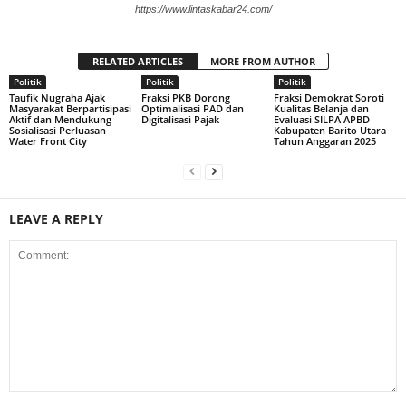
https://www.lintaskabar24.com/
RELATED ARTICLES
MORE FROM AUTHOR
Politik
Politik
Politik
Taufik Nugraha Ajak
Fraksi PKB Dorong
Fraksi Demokrat Soroti
Masyarakat Berpartisipasi
Optimalisasi PAD dan
Kualitas Belanja dan
Aktif dan Mendukung
Digitalisasi Pajak
Evaluasi SILPA APBD
Sosialisasi Perluasan
Kabupaten Barito Utara
Water Front City
Tahun Anggaran 2025
LEAVE A REPLY