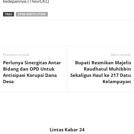
kedepannya.(Theo/LK1)
TAGS
DPRD BARITO UTARA
Previous article
Next article
Perlunya Sinergitas Antar
Bupati Resmikan Majelis
Bidang dan OPD Untuk
Raudhatul Muhibbin
Antisipasi Korupsi Dana
Sekaligus Haul ke 217 Datu
Desa
Kelampayan
Lintas Kabar 24