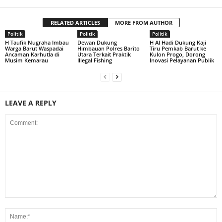
RELATED ARTICLES
MORE FROM AUTHOR
Politik
Politik
Politik
H Taufik Nugraha Imbau
Dewan Dukung
H Al Hadi Dukung Kaji
Warga Barut Waspadai
Himbauan Polres Barito
Tiru Pemkab Barut ke
Ancaman Karhutla di
Utara Terkait Praktik
Kulon Progo, Dorong
Musim Kemarau
Illegal Fishing
Inovasi Pelayanan Publik
LEAVE A REPLY