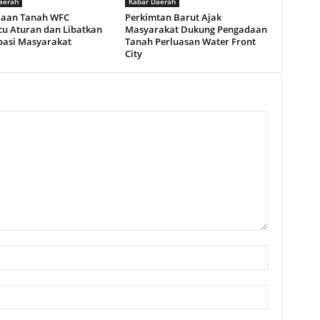
aerah
Kabar Daerah
aan Tanah WFC
Perkimtan Barut Ajak
u Aturan dan Libatkan
Masyarakat Dukung Pengadaan
ipasi Masyarakat
Tanah Perluasan Water Front
City