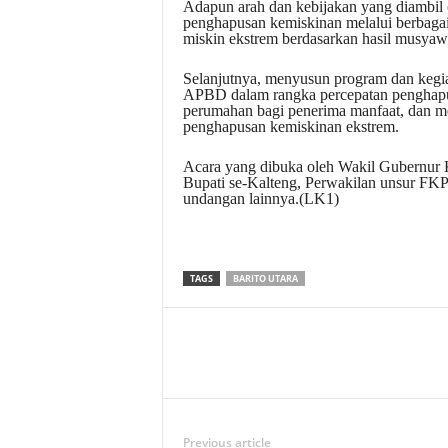
Adapun arah dan kebijakan yang diambil 
penghapusan kemiskinan melalui berbagai 
miskin ekstrem berdasarkan hasil musyaw
Selanjutnya, menyusun program dan keg
APBD dalam rangka percepatan penghapus
perumahan bagi penerima manfaat, dan me
penghapusan kemiskinan ekstrem.
Acara yang dibuka oleh Wakil Gubernur K
Bupati se-Kalteng, Perwakilan unsur FKP
undangan lainnya.(LK1)
TAGS
BARITO UTARA
Previous article