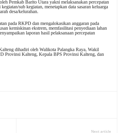
oleh Pemkab Barito Utara yakni melaksanakan percepatan
kegiatan/sub kegiatan, menetapkan data sasaran keluarga
arah desa/kelurahan.
iatan pada RKPD dan mengalokasikan anggaran pada
an kemiskinan ekstrem, memfasilitasi penyediaan lahan
nyampaikan laporan hasil pelaksanaan percepatan
alteng dihadiri oleh Walikota Palangka Raya, Wakil
D Provinsi Kalteng, Kepala BPS Provinsi Kalteng, dan
Next article