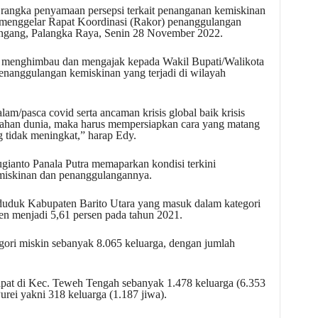
rangka penyamaan persepsi terkait penanganan kemiskinan
menggelar Rapat Koordinasi (Rakor) penanggulangan
ingang, Palangka Raya, Senin 28 November 2022.
 menghimbau dan mengajak kepada Wakil Bupati/Walikota
nanggulangan kemiskinan yang terjadi di wilayah
am/pasca covid serta ancaman krisis global baik krisis
lahan dunia, maka harus mempersiapkan cara yang matang
g tidak meningkat,” harap Edy.
ugianto Panala Putra memaparkan kondisi terkini
kemiskinan dan penanggulangannya.
uduk Kabupaten Barito Utara yang masuk dalam kategori
en menjadi 5,61 persen pada tahun 2021.
ori miskin sebanyak 8.065 keluarga, dengan jumlah
pat di Kec. Teweh Tengah sebanyak 1.478 keluarga (6.353
urei yakni 318 keluarga (1.187 jiwa).