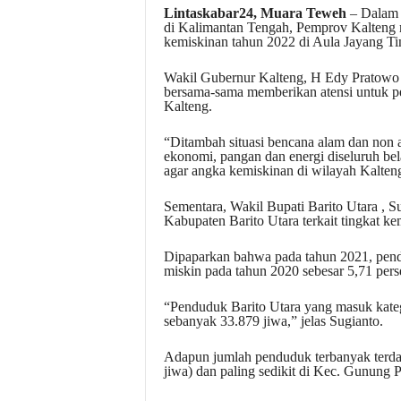
Lintaskabar24, Muara Teweh
– Dalam 
di Kalimantan Tengah, Pemprov Kalteng 
kemiskinan tahun 2022 di Aula Jayang T
Wakil Gubernur Kalteng, H Edy Pratowo
bersama-sama memberikan atensi untuk pe
Kalteng.
“Ditambah situasi bencana alam dan non al
ekonomi, pangan dan energi diseluruh be
agar angka kemiskinan di wilayah Kalten
Sementara, Wakil Bupati Barito Utara , S
Kabupaten Barito Utara terkait tingkat 
Dipaparkan bahwa pada tahun 2021, pend
miskin pada tahun 2020 sebesar 5,71 pers
“Penduduk Barito Utara yang masuk kateg
sebanyak 33.879 jiwa,” jelas Sugianto.
Adapun jumlah penduduk terbanyak terda
jiwa) dan paling sedikit di Kec. Gunung P