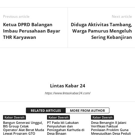
Previous article
Next article
Ketua DPRD Balangan
Diduga Aktivitas Tambang,
Imbau Perusahaan Bayar
Warga Pamurus Mengeluh
THR Karyawan
Sering Kebanjiran
Lintas Kabar 24
https://www.lintaskabar24.com/
RELATED ARTICLES
MORE FROM AUTHOR
Kabar Daerah
Kabar Daerah
Kabar Daerah
Bangun Generasi Unggul,
PT Pada Idi Lakukan
Desa Benangin II Jalani
BIS Group Cetak
Penyuluhan dan
Verifikasi Faktual
Operator Alat Berat Muda
Pencegahan Karhutla di
Penilaian Proklim Guna
Lewat Program GTO
Desa Binaan
Mewujudkan Desa Peduli