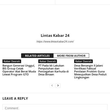
Lintas Kabar 24
https://www.lintaskabar24.com/
RELATED ARTICLES
MORE FROM AUTHOR
Kabar Daerah
Kabar Daerah
Kabar Daerah
Bangun Generasi Unggul,
PT Pada Idi Lakukan
Desa Benangin II Jalani
BIS Group Cetak
Penyuluhan dan
Verifikasi Faktual
Operator Alat Berat Muda
Pencegahan Karhutla di
Penilaian Proklim Guna
Lewat Program GTO
Desa Binaan
Mewujudkan Desa Peduli
Lingkungan
LEAVE A REPLY