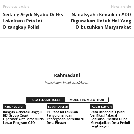
Previous article
Next article
Sedang Asyik Nyabu Di Eks
Nadalsyah : Kenaikan ADD
Lokalisasi Pria Ini
Digunakan Untuk Hal Yang
Ditangkap Polisi
Dibutuhkan Masyarakat
Rahmadani
https://www.lintaskabar24.com
RELATED ARTICLES
MORE FROM AUTHOR
Kabar Daerah
Kabar Daerah
Kabar Daerah
Bangun Generasi Unggul,
PT Pada Idi Lakukan
Desa Benangin II Jalani
BIS Group Cetak
Penyuluhan dan
Verifikasi Faktual
Operator Alat Berat Muda
Pencegahan Karhutla di
Penilaian Proklim Guna
Lewat Program GTO
Desa Binaan
Mewujudkan Desa Peduli
Lingkungan