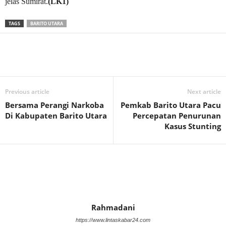
jelas Sumirat.
(LK1)
TAGS
BARITO UTARA
Previous article
Next article
Bersama Perangi Narkoba
Pemkab Barito Utara Pacu
Di Kabupaten Barito Utara
Percepatan Penurunan
Kasus Stunting
Rahmadani
https://www.lintaskabar24.com