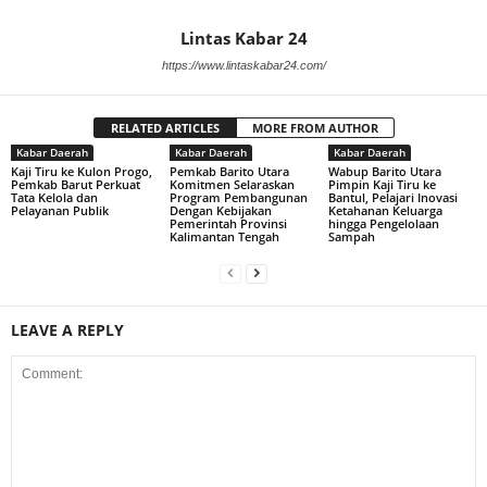
Lintas Kabar 24
https://www.lintaskabar24.com/
RELATED ARTICLES
MORE FROM AUTHOR
Kabar Daerah
Kabar Daerah
Kabar Daerah
Kaji Tiru ke Kulon Progo,
Pemkab Barito Utara
Wabup Barito Utara
Pemkab Barut Perkuat
Komitmen Selaraskan
Pimpin Kaji Tiru ke
Tata Kelola dan
Program Pembangunan
Bantul, Pelajari Inovasi
Pelayanan Publik
Dengan Kebijakan
Ketahanan Keluarga
Pemerintah Provinsi
hingga Pengelolaan
Kalimantan Tengah
Sampah
LEAVE A REPLY