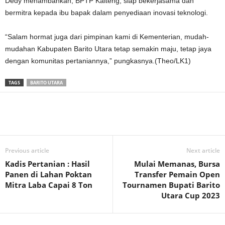
Dedy menambahkan, BPTP Kalteng, siap bekerjasama dan
bermitra kepada ibu bapak dalam penyediaan inovasi teknologi.
“Salam hormat juga dari pimpinan kami di Kementerian, mudah-
mudahan Kabupaten Barito Utara tetap semakin maju, tetap jaya
dengan komunitas pertaniannya,” pungkasnya.(Theo/LK1)
TAGS
BARITO UTARA
Previous article
Next article
Kadis Pertanian : Hasil
Mulai Memanas, Bursa
Panen di Lahan Poktan
Transfer Pemain Open
Mitra Laba Capai 8 Ton
Tournamen Bupati Barito
Utara Cup 2023