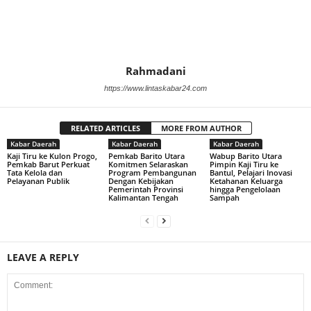
Rahmadani
https://www.lintaskabar24.com
RELATED ARTICLES
MORE FROM AUTHOR
Kabar Daerah
Kabar Daerah
Kabar Daerah
Kaji Tiru ke Kulon Progo,
Pemkab Barito Utara
Wabup Barito Utara
Pemkab Barut Perkuat
Komitmen Selaraskan
Pimpin Kaji Tiru ke
Tata Kelola dan
Program Pembangunan
Bantul, Pelajari Inovasi
Pelayanan Publik
Dengan Kebijakan
Ketahanan Keluarga
Pemerintah Provinsi
hingga Pengelolaan
Kalimantan Tengah
Sampah
LEAVE A REPLY