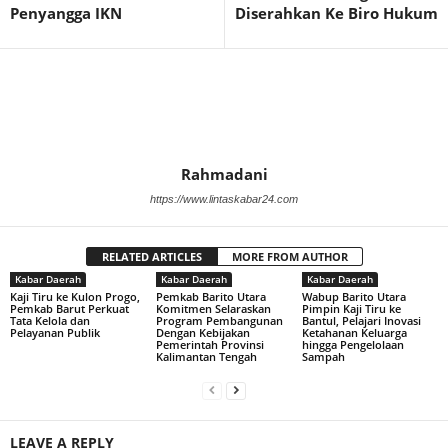
Penyangga IKN
Diserahkan Ke Biro Hukum
Rahmadani
https://www.lintaskabar24.com
RELATED ARTICLES
MORE FROM AUTHOR
Kabar Daerah
Kabar Daerah
Kabar Daerah
Kaji Tiru ke Kulon Progo,
Pemkab Barito Utara
Wabup Barito Utara
Pemkab Barut Perkuat
Komitmen Selaraskan
Pimpin Kaji Tiru ke
Tata Kelola dan
Program Pembangunan
Bantul, Pelajari Inovasi
Pelayanan Publik
Dengan Kebijakan
Ketahanan Keluarga
Pemerintah Provinsi
hingga Pengelolaan
Kalimantan Tengah
Sampah
LEAVE A REPLY