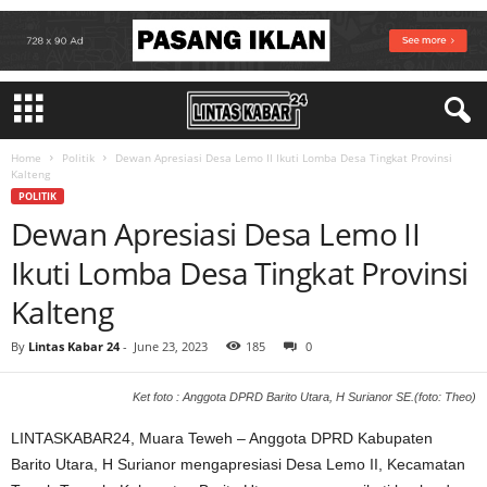
Home
Politik
Dewan Apresiasi Desa Lemo II Ikuti Lomba Desa Tingkat Provinsi
Kalteng
POLITIK
Dewan Apresiasi Desa Lemo II
Ikuti Lomba Desa Tingkat Provinsi
Kalteng
By
Lintas Kabar 24
-
June 23, 2023
185
0
Ket foto : Anggota DPRD Barito Utara, H Surianor SE.(foto: Theo)
LINTASKABAR24, Muara Teweh – Anggota DPRD Kabupaten
Barito Utara, H Surianor mengapresiasi Desa Lemo II, Kecamatan