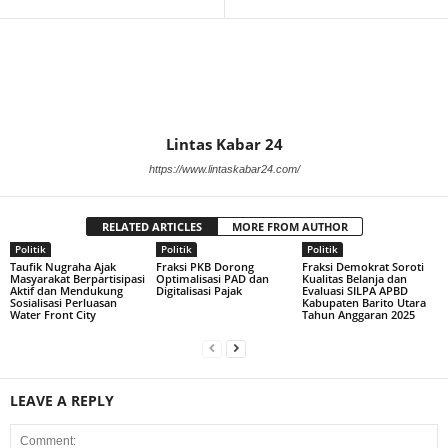
Lintas Kabar 24
https://www.lintaskabar24.com/
RELATED ARTICLES
MORE FROM AUTHOR
Politik
Politik
Politik
Taufik Nugraha Ajak
Fraksi PKB Dorong
Fraksi Demokrat Soroti
Masyarakat Berpartisipasi
Optimalisasi PAD dan
Kualitas Belanja dan
Aktif dan Mendukung
Digitalisasi Pajak
Evaluasi SILPA APBD
Sosialisasi Perluasan
Kabupaten Barito Utara
Water Front City
Tahun Anggaran 2025
LEAVE A REPLY