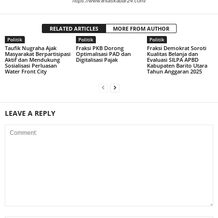
https://www.lintaskabar24.com/
RELATED ARTICLES
MORE FROM AUTHOR
Politik
Politik
Politik
Taufik Nugraha Ajak
Fraksi PKB Dorong
Fraksi Demokrat Soroti
Masyarakat Berpartisipasi
Optimalisasi PAD dan
Kualitas Belanja dan
Aktif dan Mendukung
Digitalisasi Pajak
Evaluasi SILPA APBD
Sosialisasi Perluasan
Kabupaten Barito Utara
Water Front City
Tahun Anggaran 2025
LEAVE A REPLY