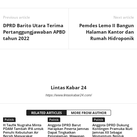
Previous article
Next article
DPRD Barito Utara Terima
Pemdes Lemo II Bangun
Pertanggungjawaban APBD
Halaman Kantor dan
tahun 2022
Rumah Hidroponik
Lintas Kabar 24
https://www.lintaskabar24.com/
RELATED ARTICLES
MORE FROM AUTHOR
Politik
Politik
Politik
H Taufik Nugraha Minta
Anggota DPRD Barut
Anggota DPRD Dukung
PDAM Tambah IPA untuk
Harapkan Peserta Jamnas
Kontingen Pramuka Ikuti
Penuhi Kebutuhan Air
Dapat Tingkatkan
Jamnas XII Sebagai
Bersih Masyarakat
Pengalaman, Wawasan
Momentum Bentuk