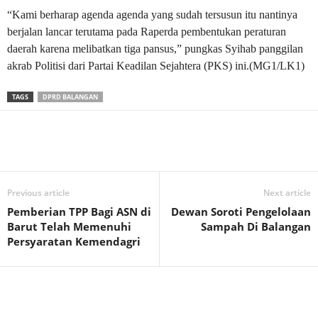
“Kami berharap agenda agenda yang sudah tersusun itu nantinya
berjalan lancar terutama pada Raperda pembentukan peraturan
daerah karena melibatkan tiga pansus,” pungkas Syihab panggilan
akrab Politisi dari Partai Keadilan Sejahtera (PKS) ini.(MG1/LK1)
TAGS
DPRD BALANGAN
Previous article
Next article
Pemberian TPP Bagi ASN di
Dewan Soroti Pengelolaan
Barut Telah Memenuhi
Sampah Di Balangan
Persyaratan Kemendagri