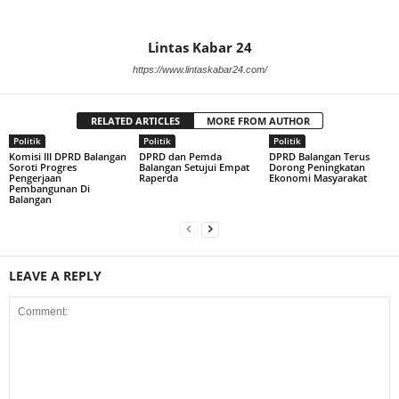
Lintas Kabar 24
https://www.lintaskabar24.com/
RELATED ARTICLES
MORE FROM AUTHOR
Politik
Politik
Politik
Komisi III DPRD Balangan
DPRD dan Pemda
DPRD Balangan Terus
Soroti Progres
Balangan Setujui Empat
Dorong Peningkatan
Pengerjaan
Raperda
Ekonomi Masyarakat
Pembangunan Di
Balangan
LEAVE A REPLY