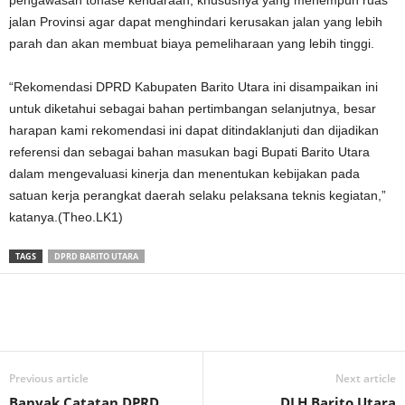
pengawasan tonase kendaraan, khususnya yang menempuh ruas
jalan Provinsi agar dapat menghindari kerusakan jalan yang lebih
parah dan akan membuat biaya pemeliharaan yang lebih tinggi.
“Rekomendasi DPRD Kabupaten Barito Utara ini disampaikan ini
untuk diketahui sebagai bahan pertimbangan selanjutnya, besar
harapan kami rekomendasi ini dapat ditindaklanjuti dan dijadikan
referensi dan sebagai bahan masukan bagi Bupati Barito Utara
dalam mengevaluasi kinerja dan menentukan kebijakan pada
satuan kerja perangkat daerah selaku pelaksana teknis kegiatan,”
katanya.(Theo.LK1)
TAGS
DPRD BARITO UTARA
Previous article
Next article
Banyak Catatan DPRD
DLH Barito Utara