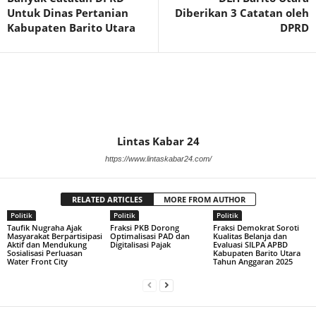
Untuk Dinas Pertanian
Diberikan 3 Catatan oleh
Kabupaten Barito Utara
DPRD
Lintas Kabar 24
https://www.lintaskabar24.com/
RELATED ARTICLES
MORE FROM AUTHOR
Politik
Politik
Politik
Taufik Nugraha Ajak
Fraksi PKB Dorong
Fraksi Demokrat Soroti
Masyarakat Berpartisipasi
Optimalisasi PAD dan
Kualitas Belanja dan
Aktif dan Mendukung
Digitalisasi Pajak
Evaluasi SILPA APBD
Sosialisasi Perluasan
Kabupaten Barito Utara
Water Front City
Tahun Anggaran 2025