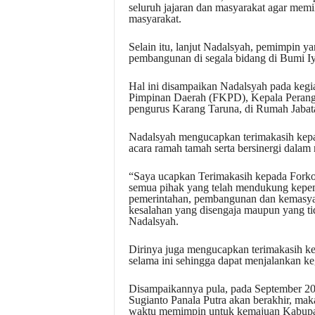
seluruh jajaran dan masyarakat agar mem
masyarakat.
Selain itu, lanjut Nadalsyah, pemimpin 
pembangunan di segala bidang di Bumi I
Hal ini disampaikan Nadalsyah pada keg
Pimpinan Daerah (FKPD), Kepala Perangka
pengurus Karang Taruna, di Rumah Jabat
Nadalsyah mengucapkan terimakasih kepa
acara ramah tamah serta bersinergi dala
“Saya ucapkan Terimakasih kepada Forkop
semua pihak yang telah mendukung kepem
pemerintahan, pembangunan dan kemasyar
kesalahan yang disengaja maupun yang t
Nadalsyah.
Dirinya juga mengucapkan terimakasih k
selama ini sehingga dapat menjalankan ke
Disampaikannya pula, pada September 20
Sugianto Panala Putra akan berakhir, ma
waktu memimpin untuk kemajuan Kabupat