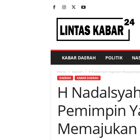
L
i
n
t
a
s
K
KABAR DAERAH
POLITIK
NA
a
b
Home
Daerah
H Nadalsyah Ingatkan Masyarakat
a
DAERAH
KABAR DAERAH
r
H Nadalsyah
2
4
Pemimpin Y
Memajukan B