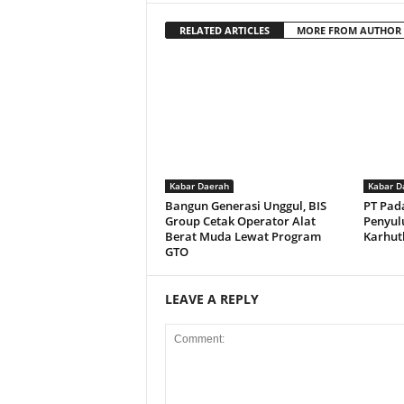
RELATED ARTICLES
MORE FROM AUTHOR
Kabar Daerah
Kabar D
Bangun Generasi Unggul, BIS
PT Pad
Group Cetak Operator Alat
Penyul
Berat Muda Lewat Program
Karhut
GTO
LEAVE A REPLY