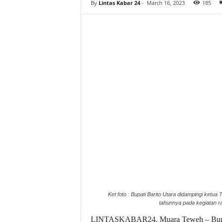
By
Lintas Kabar 24
-
March 16, 2023
185
Ket foto : Bupati Barito Utara didampingi ket
tahunnya pada kegiatan r
LINTASKABAR24, Muara Teweh – Bupati