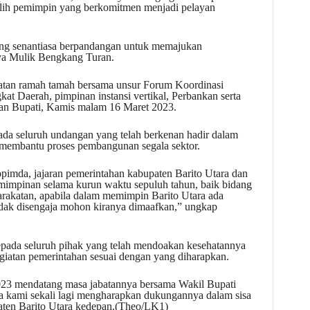
ilih pemimpin yang berkomitmen menjadi pelayan
yang senantiasa berpandangan untuk memajukan
ya Mulik Bengkang Turan.
iatan ramah tamah bersama unsur Forum Koordinasi
t Daerah, pimpinan instansi vertikal, Perbankan serta
an Bupati, Kamis malam 16 Maret 2023.
da seluruh undangan yang telah berkenan hadir dalam
m membantu proses pembangunan segala sektor.
imda, jajaran pemerintahan kabupaten Barito Utara dan
impinan selama kurun waktu sepuluh tahun, baik bidang
akatan, apabila dalam memimpin Barito Utara ada
idak disengaja mohon kiranya dimaafkan,” ungkap
epada seluruh pihak yang telah mendoakan kesehatannya
giatan pemerintahan sesuai dengan yang diharapkan.
23 mendatang masa jabatannya bersama Wakil Bupati
ka kami sekali lagi mengharapkan dukungannya dalam sisa
en Barito Utara kedepan.(Theo/LK1)