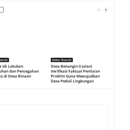
aerah
Kabar Daerah
a Idi Lakukan
Desa Benangin II Jalani
uhan dan Pencegahan
Verifikasi Faktual Penilaian
la di Desa Binaan
Proklim Guna Mewujudkan
Desa Peduli Lingkungan