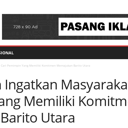
SIONAL
 Cari Pemimpin Yang Memiliki Komitmen Memajukan Barito Utara
 Ingatkan Masyarakat
ang Memiliki Komit
arito Utara