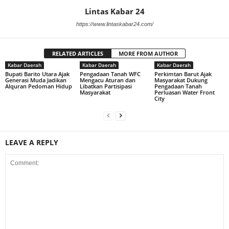
Lintas Kabar 24
https://www.lintaskabar24.com/
RELATED ARTICLES
MORE FROM AUTHOR
Kabar Daerah
Kabar Daerah
Kabar Daerah
Bupati Barito Utara Ajak
Pengadaan Tanah WFC
Perkimtan Barut Ajak
Generasi Muda Jadikan
Mengacu Aturan dan
Masyarakat Dukung
Alquran Pedoman Hidup
Libatkan Partisipasi
Pengadaan Tanah
Masyarakat
Perluasan Water Front
City
LEAVE A REPLY