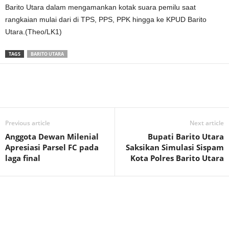
Barito Utara dalam mengamankan kotak suara pemilu saat
rangkaian mulai dari di TPS, PPS, PPK hingga ke KPUD Barito
Utara.(Theo/LK1)
TAGS
BARITO UTARA
Previous article
Next article
Anggota Dewan Milenial
Bupati Barito Utara
Apresiasi Parsel FC pada
Saksikan Simulasi Sispam
laga final
Kota Polres Barito Utara