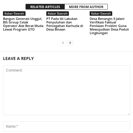
RELATED ARTICLES
MORE FROM AUTHOR
Kabar Daerah
Kabar Daerah
Kabar Daerah
Bangun Generasi Unggul,
PT Pada Idi Lakukan
Desa Benangin II Jalani
BIS Group Cetak
Penyuluhan dan
Verifikasi Faktual
Operator Alat Berat Muda
Pencegahan Karhutla di
Penilaian Proklim Guna
Lewat Program GTO
Desa Binaan
Mewujudkan Desa Peduli
Lingkungan
LEAVE A REPLY