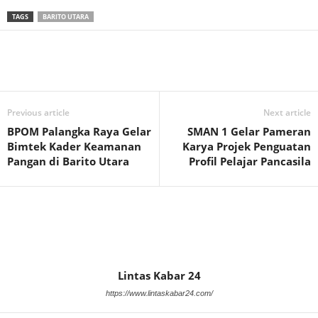
TAGS
BARITO UTARA
Previous article
Next article
BPOM Palangka Raya Gelar
SMAN 1 Gelar Pameran
Bimtek Kader Keamanan
Karya Projek Penguatan
Pangan di Barito Utara
Profil Pelajar Pancasila
Lintas Kabar 24
https://www.lintaskabar24.com/