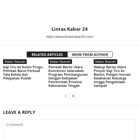
Lintas Kabar 24
https://www.lintaskabar24.com/
RELATED ARTICLES
MORE FROM AUTHOR
Kabar Daerah
Kabar Daerah
Kabar Daerah
Kaji Tiru ke Kulon Progo,
Pemkab Barito Utara
Wabup Barito Utara
Pemkab Barut Perkuat
Komitmen Selaraskan
Pimpin Kaji Tiru ke
Tata Kelola dan
Program Pembangunan
Bantul, Pelajari Inovasi
Pelayanan Publik
Dengan Kebijakan
Ketahanan Keluarga
Pemerintah Provinsi
hingga Pengelolaan
Kalimantan Tengah
Sampah
LEAVE A REPLY