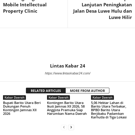
Mobile Intellectual
Lanjutan Peningkatan
Property Clinic
Jalan Desa Luwe Hulu dan
Luwe Hilir
Lintas Kabar 24
https://www.lintaskabar24.com/
RELATED ARTICLES
MORE FROM AUTHOR
Kabar Daerah
Kabar Daerah
Kabar Daerah
Bupati Barito Utara Beri
Kontingen Barito Utara
5,06 Hektar Lahan di
Dukungan Penuh
Ikuti Jamnas XII 2026, 58
Barito Utara Terbakar,
Kontingen Jamnas XII
Anggota Pramuka Siap
BPBD Barito Utara
2026
Harumkan Nama Daerah
Berjibaku Padamkan
Karhutla di Tiga Lokasi