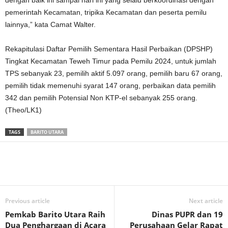
dengan baik ini sampai hari ini yang selalu berkoordinasi dengan
pemerintah Kecamatan, tripika Kecamatan dan peserta pemilu
lainnya,” kata Camat Walter.
Rekapitulasi Daftar Pemilih Sementara Hasil Perbaikan (DPSHP)
Tingkat Kecamatan Teweh Timur pada Pemilu 2024, untuk jumlah
TPS sebanyak 23, pemilih aktif 5.097 orang, pemilih baru 67 orang,
pemilih tidak memenuhi syarat 147 orang, perbaikan data pemilih
342 dan pemilih Potensial Non KTP-el sebanyak 255 orang.
(Theo/LK1)
TAGS
BARITO UTARA
Previous article
Next article
Pemkab Barito Utara Raih
Dinas PUPR dan 19
Dua Penghargaan di Acara
Perusahaan Gelar Rapat