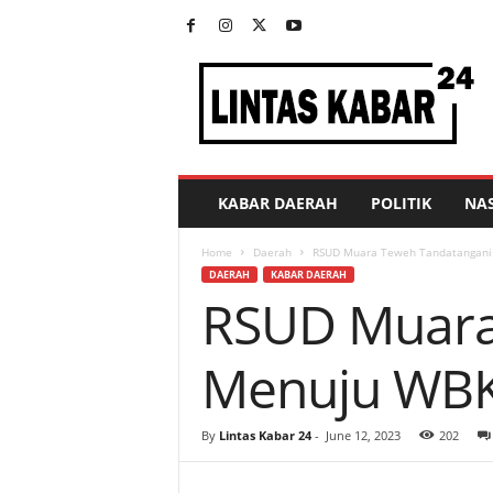
L
i
n
t
a
s
K
KABAR DAERAH
POLITIK
NA
a
b
Home
Daerah
RSUD Muara Teweh Tandatangan
a
DAERAH
KABAR DAERAH
r
RSUD Muara
2
4
Menuju WB
By
Lintas Kabar 24
-
June 12, 2023
202