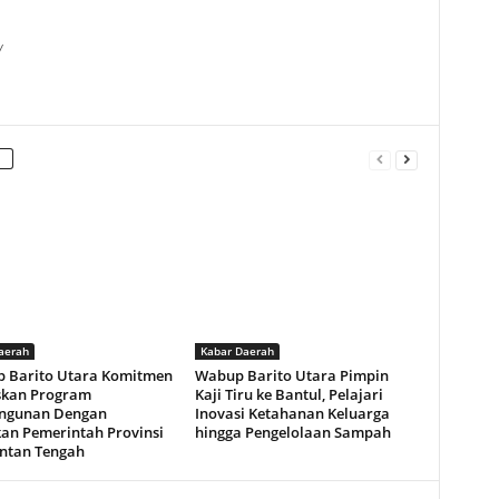
/
aerah
Kabar Daerah
 Barito Utara Komitmen
Wabup Barito Utara Pimpin
skan Program
Kaji Tiru ke Bantul, Pelajari
ngunan Dengan
Inovasi Ketahanan Keluarga
kan Pemerintah Provinsi
hingga Pengelolaan Sampah
ntan Tengah