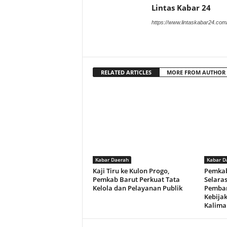
Lintas Kabar 24
https://www.lintaskabar24.com
RELATED ARTICLES
MORE FROM AUTHOR
Kabar Daerah
Kabar D
Kaji Tiru ke Kulon Progo,
Pemkab
Pemkab Barut Perkuat Tata
Selara
Kelola dan Pelayanan Publik
Pemba
Kebija
Kalima