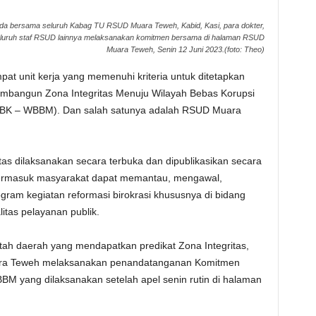
aida bersama seluruh Kabag TU RSUD Muara Teweh, Kabid, Kasi, para dokter,
seluruh staf RSUD lainnya melaksanakan komitmen bersama di halaman RSUD
Muara Teweh, Senin 12 Juni 2023.(foto: Theo)
 unit kerja yang memenuhi kriteria untuk ditetapkan
embangun Zona Integritas Menuju Wilayah Bebas Korupsi
(WBK – WBBM). Dan salah satunya adalah RSUD Muara
s dilaksanakan secara terbuka dan dipublikasikan secara
ermasuk masyarakat dapat memantau, mengawal,
ram kegiatan reformasi birokrasi khususnya di bidang
itas pelayanan publik.
tah daerah yang mendapatkan predikat Zona Integritas,
a Teweh melaksanakan penandatanganan Komitmen
M yang dilaksanakan setelah apel senin rutin di halaman