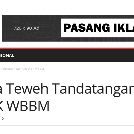
SIONAL
i Komitmen Menuju WBK WBBM
 Teweh Tandatanga
K WBBM
0