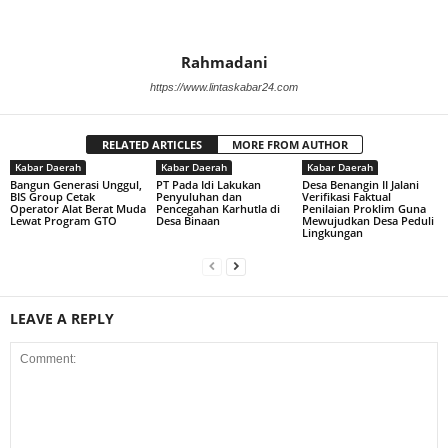
Rahmadani
https://www.lintaskabar24.com
RELATED ARTICLES
MORE FROM AUTHOR
Kabar Daerah
Kabar Daerah
Kabar Daerah
Bangun Generasi Unggul,
PT Pada Idi Lakukan
Desa Benangin II Jalani
BIS Group Cetak
Penyuluhan dan
Verifikasi Faktual
Operator Alat Berat Muda
Pencegahan Karhutla di
Penilaian Proklim Guna
Lewat Program GTO
Desa Binaan
Mewujudkan Desa Peduli
Lingkungan
LEAVE A REPLY