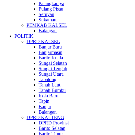
Palangkaraya
Pulang Pisau
Seruyan
Sukamara
PEMKAB KALSEL
Balangan
POLITIK
DPRD KALSEL
Banjar Baru
Banjarmasin
Barito Kuala
Sungai Selatan
Sungai Tengah
Sungai Utara
Tabalong
Tanah Laut
Tanah Bumbu
Kota Baru
Tapin
Banjar
Balangan
DPRD KALTENG
DPRD Provinsi
Barito Selatan
Barito Timur