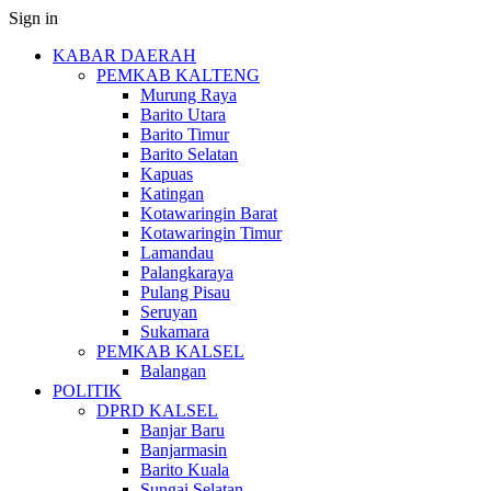
Sign in
KABAR DAERAH
PEMKAB KALTENG
Murung Raya
Barito Utara
Barito Timur
Barito Selatan
Kapuas
Katingan
Kotawaringin Barat
Kotawaringin Timur
Lamandau
Palangkaraya
Pulang Pisau
Seruyan
Sukamara
PEMKAB KALSEL
Balangan
POLITIK
DPRD KALSEL
Banjar Baru
Banjarmasin
Barito Kuala
Sungai Selatan