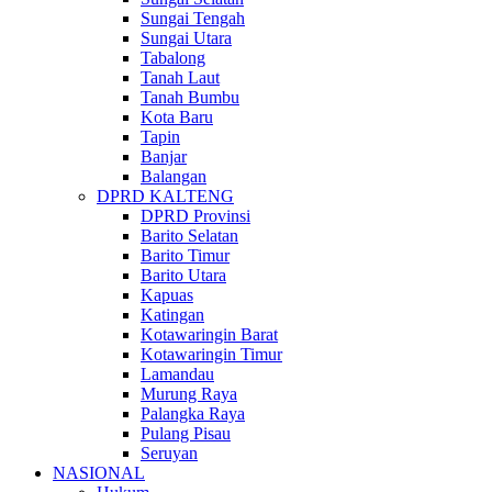
Sungai Tengah
Sungai Utara
Tabalong
Tanah Laut
Tanah Bumbu
Kota Baru
Tapin
Banjar
Balangan
DPRD KALTENG
DPRD Provinsi
Barito Selatan
Barito Timur
Barito Utara
Kapuas
Katingan
Kotawaringin Barat
Kotawaringin Timur
Lamandau
Murung Raya
Palangka Raya
Pulang Pisau
Seruyan
NASIONAL