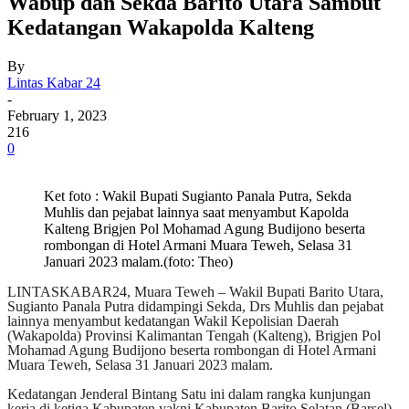
Wabup dan Sekda Barito Utara Sambut
Kedatangan Wakapolda Kalteng
By
Lintas Kabar 24
-
February 1, 2023
216
0
Ket foto : Wakil Bupati Sugianto Panala Putra, Sekda
Muhlis dan pejabat lainnya saat menyambut Kapolda
Kalteng Brigjen Pol Mohamad Agung Budijono beserta
rombongan di Hotel Armani Muara Teweh, Selasa 31
Januari 2023 malam.(foto: Theo)
LINTASKABAR24, Muara Teweh – Wakil Bupati Barito Utara,
Sugianto Panala Putra didampingi Sekda, Drs Muhlis dan pejabat
lainnya menyambut kedatangan Wakil Kepolisian Daerah
(Wakapolda) Provinsi Kalimantan Tengah (Kalteng), Brigjen Pol
Mohamad Agung Budijono beserta rombongan di Hotel Armani
Muara Teweh, Selasa 31 Januari 2023 malam.
Kedatangan Jenderal Bintang Satu ini dalam rangka kunjungan
kerja di ketiga Kabupaten yakni Kabupaten Barito Selatan (Barsel),