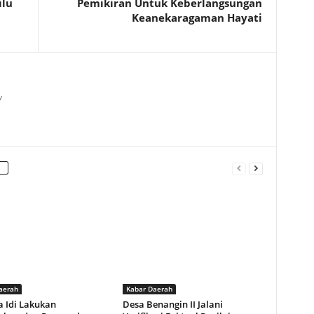
ilu
Pemikiran Untuk Keberlangsungan
Keanekaragaman Hayati
/
aerah
Kabar Daerah
a Idi Lakukan
Desa Benangin II Jalani