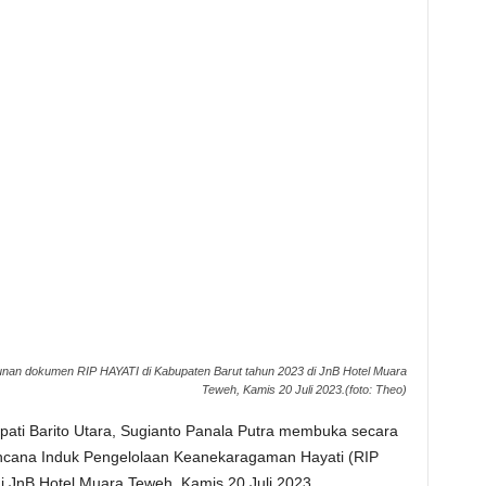
sunan dokumen RIP HAYATI di Kabupaten Barut tahun 2023 di JnB Hotel Muara
Teweh, Kamis 20 Juli 2023.(foto: Theo)
ti Barito Utara, Sugianto Panala Putra membuka secara
cana Induk Pengelolaan Keanekaragaman Hayati (RIP
i JnB Hotel Muara Teweh, Kamis 20 Juli 2023.