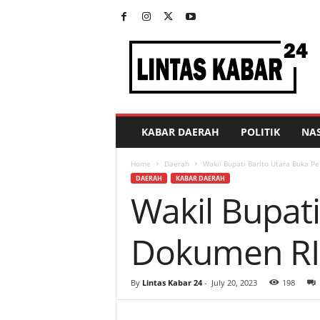
L
i
n
t
a
s
K
KABAR DAERAH
POLITIK
NA
a
b
Home
Daerah
Wakil Bupati Barito Utara Buka 
a
DAERAH
KABAR DAERAH
r
Wakil Bupat
2
4
Dokumen RI
By
Lintas Kabar 24
-
July 20, 2023
198