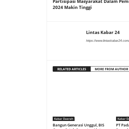
Partisipasi Masyarakat Dalam Pem
2024 Makin Tinggi
Lintas Kabar 24
https://www.lintaskabar24.com
RELATED ARTICLES
MORE FROM AUTHOR
Kabar Daerah
Kabar D
Bangun Generasi Unggul, BIS
PT Pad