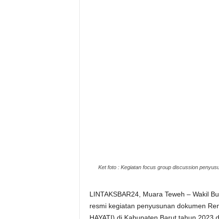
Ket foto : Kegiatan focus group discussion penyu
LINTAKSBAR24, Muara Teweh – Wakil Bupa
resmi kegiatan penyusunan dokumen Ren
HAYATI) di Kabupaten Barut tahun 2023 d