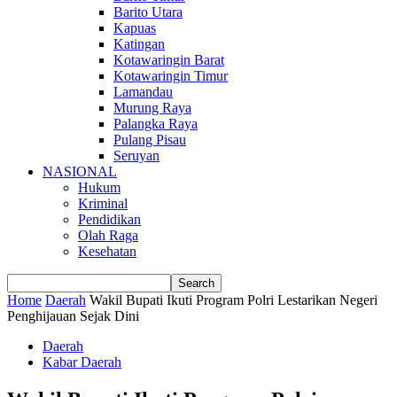
Barito Utara
Kapuas
Katingan
Kotawaringin Barat
Kotawaringin Timur
Lamandau
Murung Raya
Palangka Raya
Pulang Pisau
Seruyan
NASIONAL
Hukum
Kriminal
Pendidikan
Olah Raga
Kesehatan
Home
Daerah
Wakil Bupati Ikuti Program Polri Lestarikan Negeri
Penghijauan Sejak Dini
Daerah
Kabar Daerah