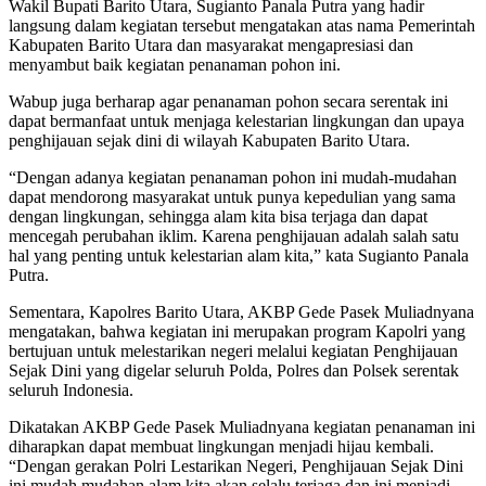
Wakil Bupati Barito Utara, Sugianto Panala Putra yang hadir
langsung dalam kegiatan tersebut mengatakan atas nama Pemerintah
Kabupaten Barito Utara dan masyarakat mengapresiasi dan
menyambut baik kegiatan penanaman pohon ini.
Wabup juga berharap agar penanaman pohon secara serentak ini
dapat bermanfaat untuk menjaga kelestarian lingkungan dan upaya
penghijauan sejak dini di wilayah Kabupaten Barito Utara.
“Dengan adanya kegiatan penanaman pohon ini mudah-mudahan
dapat mendorong masyarakat untuk punya kepedulian yang sama
dengan lingkungan, sehingga alam kita bisa terjaga dan dapat
mencegah perubahan iklim. Karena penghijauan adalah salah satu
hal yang penting untuk kelestarian alam kita,” kata Sugianto Panala
Putra.
Sementara, Kapolres Barito Utara, AKBP Gede Pasek Muliadnyana
mengatakan, bahwa kegiatan ini merupakan program Kapolri yang
bertujuan untuk melestarikan negeri melalui kegiatan Penghijauan
Sejak Dini yang digelar seluruh Polda, Polres dan Polsek serentak
seluruh Indonesia.
Dikatakan AKBP Gede Pasek Muliadnyana kegiatan penanaman ini
diharapkan dapat membuat lingkungan menjadi hijau kembali.
“Dengan gerakan Polri Lestarikan Negeri, Penghijauan Sejak Dini
ini mudah mudahan alam kita akan selalu terjaga dan ini menjadi