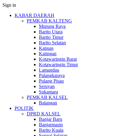
Sign in
KABAR DAERAH
PEMKAB KALTENG
Murung Raya
Barito Utara
Barito Timur
Barito Selatan
Kapuas
Katingan
Kotawaringin Barat
Kotawaringin Timur
Lamandau
Palangkaraya
Pulang Pisau
Seruyan
Sukamara
PEMKAB KALSEL
Balangan
POLITIK
DPRD KALSEL
Banjar Baru
Banjarmasin
Barito Kuala
Sungai Selatan