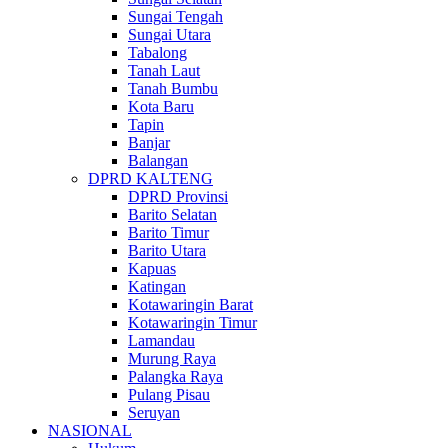
Sungai Tengah
Sungai Utara
Tabalong
Tanah Laut
Tanah Bumbu
Kota Baru
Tapin
Banjar
Balangan
DPRD KALTENG
DPRD Provinsi
Barito Selatan
Barito Timur
Barito Utara
Kapuas
Katingan
Kotawaringin Barat
Kotawaringin Timur
Lamandau
Murung Raya
Palangka Raya
Pulang Pisau
Seruyan
NASIONAL