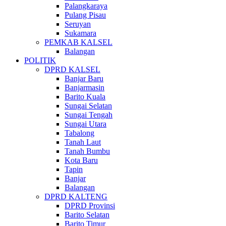
Palangkaraya
Pulang Pisau
Seruyan
Sukamara
PEMKAB KALSEL
Balangan
POLITIK
DPRD KALSEL
Banjar Baru
Banjarmasin
Barito Kuala
Sungai Selatan
Sungai Tengah
Sungai Utara
Tabalong
Tanah Laut
Tanah Bumbu
Kota Baru
Tapin
Banjar
Balangan
DPRD KALTENG
DPRD Provinsi
Barito Selatan
Barito Timur