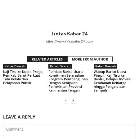
Lintas Kabar 24
https://www.lintaskabar24.com/
RELATED ARTICLES
MORE FROM AUTHOR
Kabar Daerah
Kabar Daerah
Kabar Daerah
Kaji Tiru ke Kulon Progo,
Pemkab Barito Utara
Wabup Barito Utara
Pemkab Barut Perkuat
Komitmen Selaraskan
Pimpin Kaji Tiru ke
Tata Kelola dan
Program Pembangunan
Bantul, Pelajari Inovasi
Pelayanan Publik
Dengan Kebijakan
Ketahanan Keluarga
Pemerintah Provinsi
hingga Pengelolaan
Kalimantan Tengah
Sampah
LEAVE A REPLY