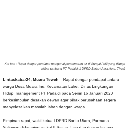
Ket foto : Rapat dengar pendapat mengenai pencemaran air di Sungai Palili yang diduga
akibat tambang PT Padaidi di DPRD Barito Utara.(foto: Theo)
Lintaskabar24, Muara Teweh
– Rapat dengar pendapat antara
warga Desa Muara Inu, Kecamatan Lahei, Dinas Lingkungan
Hidup, management PT Padaidi pada Senin 16 Januari 2023
berkesimpulan desakan dewan agar pihak perusahaan segera
menyelesaikan masalah lahan dengan warga.
Pimpinan rapat, wakil ketua I DPRD Barito Utara, Parmana
Setiawan didampingi waket II Sastra Jaya dan dewan lainnya