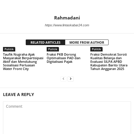
Rahmadani
https://www.lintaskabar24.com
RELATED ARTICLES
MORE FROM AUTHOR
Politik
Politik
Politik
Taufik Nugraha Ajak
Fraksi PKB Dorong
Fraksi Demokrat Soroti
Masyarakat Berpartisipasi
Optimalisasi PAD dan
Kualitas Belanja dan
Aktif dan Mendukung
Digitalisasi Pajak
Evaluasi SILPA APBD
Sosialisasi Perluasan
Kabupaten Barito Utara
Water Front City
Tahun Anggaran 2025
LEAVE A REPLY