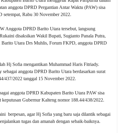
abupaten Barito Utara menggelar Rapat Paripurna dalam
batan anggota DPRD Pergantian Antar Waktu (PAW) sisa
D setempat, Rabu 30 November 2022.
AW Anggota DPRD Barito Utara tersebut, langsung
ukaini disaksikan Wakil Bupati, Sugianto Panala Putra,
da Barito Utara Drs Muhlis, Forum FKPD, anggota DPRD
ah Hj Sofia mengantikan Muhammad Haris Fitriady.
y sebagai anggota DPRD Barito Utara berdasarkan surat
44/437/2022 tanggal 15 November 2022.
ebagai anggota DPRD Kabupaten Barito Utara PAW sisa
at keputusan Gubernur Kalteng nomor 188.44/438/2022.
 berpesan, agar Hj Sofia yang baru saja dilantik sebagai
enjalankan tugas dan amanah dengan sebaik-baiknya.