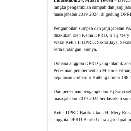
Lintaskabar24, Muara Teweh
– DPRD K
rangka pengambilan sumpah dan janji ja
masa jabatan 2019-2024, di gedung DPR
Pengambilan sumpah dan janji jabatan P
dilakukan oleh Ketua DPRD, Ir Hj Mery R
Wakil Ketua II DPRD, Sastra Jaya, Sek
serta undangan lainnya.
Dimana anggota DPRD yang dilantik adal
Peresmian pemberhentian M Haris Fitriad
keputusan Gubernur Kalteng nomor 188.
Dan peresmian pengangkatan Hj Sofia s
masa jabatan 2019-2024 berdasarkan sur
Ketua DPRD Barito Utara, Hj Mery Rukaini
anggota DPRD Barito Utara agar dapat m