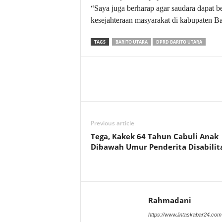
“Saya juga berharap agar saudara dapat b
kesejahteraan masyarakat di kabupaten Ba
TAGS
BARITO UTARA
DPRD BARITO UTARA
Previous article
Tega, Kakek 64 Tahun Cabuli Anak
Dibawah Umur Penderita Disabilit
Rahmadani
https://www.lintaskabar24.com