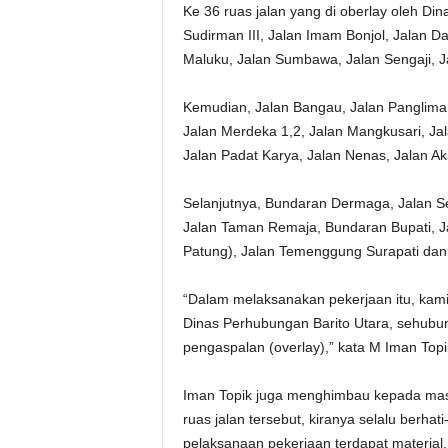
Ke 36 ruas jalan yang di oberlay oleh Din
Sudirman III, Jalan Imam Bonjol, Jalan D
Maluku, Jalan Sumbawa, Jalan Sengaji, Ja
Kemudian, Jalan Bangau, Jalan Panglima B
Jalan Merdeka 1,2, Jalan Mangkusari, Ja
Jalan Padat Karya, Jalan Nenas, Jalan Ak
Selanjutnya, Bundaran Dermaga, Jalan Se
Jalan Taman Remaja, Bundaran Bupati, J
Patung), Jalan Temenggung Surapati dan
“Dalam melaksanakan pekerjaan itu, kami
Dinas Perhubungan Barito Utara, sehubu
pengaspalan (overlay),” kata M Iman Topi
Iman Topik juga menghimbau kepada mas
ruas jalan tersebut, kiranya selalu berh
pelaksanaan pekerjaan terdapat material,