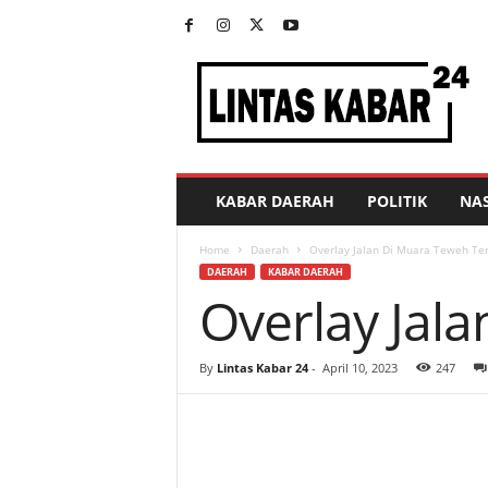
L
i
n
t
a
s
K
KABAR DAERAH
POLITIK
NA
a
b
Home
Daerah
Overlay Jalan Di Muara Teweh Ter
a
DAERAH
KABAR DAERAH
r
Overlay Jal
2
4
By
Lintas Kabar 24
-
April 10, 2023
247