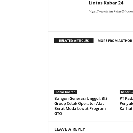
Lintas Kabar 24
https://www.lintaskabar24.com
RELATED ARTICLES
MORE FROM AUTHOR
Kabar Daerah
Kabar D
Bangun Generasi Unggul, BIS
PT Pad
Group Cetak Operator Alat
Penyul
Berat Muda Lewat Program
Karhut
GTO
LEAVE A REPLY