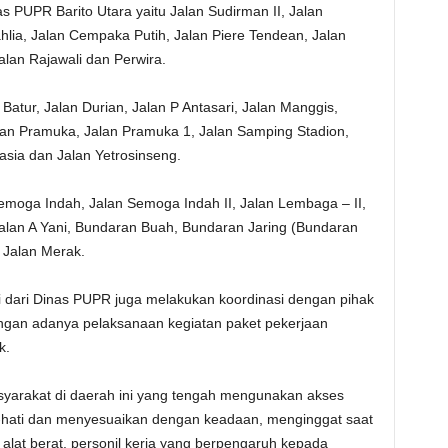
as PUPR Barito Utara yaitu Jalan Sudirman II, Jalan
ahlia, Jalan Cempaka Putih, Jalan Piere Tendean, Jalan
lan Rajawali dan Perwira.
atur, Jalan Durian, Jalan P Antasari, Jalan Manggis,
lan Pramuka, Jalan Pramuka 1, Jalan Samping Stadion,
asia dan Jalan Yetrosinseng.
moga Indah, Jalan Semoga Indah II, Jalan Lembaga – II,
alan A Yani, Bundaran Buah, Bundaran Jaring (Bundaran
 Jalan Merak.
 dari Dinas PUPR juga melakukan koordinasi dengan pihak
ngan adanya pelaksanaan kegiatan paket pekerjaan
k.
yarakat di daerah ini yang tengah mengunakan akses
ati-hati dan menyesuaikan dengan keadaan, menginggat saat
 alat berat, personil kerja yang berpengaruh kepada