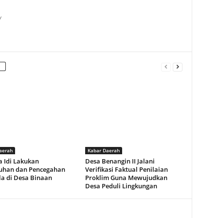
/
aerah
Kabar Daerah
a Idi Lakukan
Desa Benangin II Jalani
uhan dan Pencegahan
Verifikasi Faktual Penilaian
la di Desa Binaan
Proklim Guna Mewujudkan
Desa Peduli Lingkungan