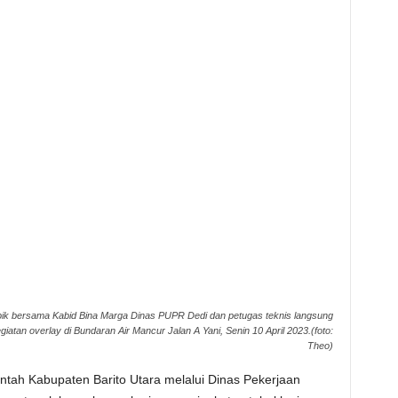
opik bersama Kabid Bina Marga Dinas PUPR Dedi dan petugas teknis langsung
atan overlay di Bundaran Air Mancur Jalan A Yani, Senin 10 April 2023.(foto:
Theo)
ah Kabupaten Barito Utara melalui Dinas Pekerjaan