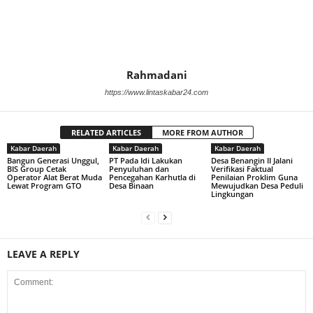
Rahmadani
https://www.lintaskabar24.com
RELATED ARTICLES
MORE FROM AUTHOR
Kabar Daerah
Kabar Daerah
Kabar Daerah
Bangun Generasi Unggul,
PT Pada Idi Lakukan
Desa Benangin II Jalani
BIS Group Cetak
Penyuluhan dan
Verifikasi Faktual
Operator Alat Berat Muda
Pencegahan Karhutla di
Penilaian Proklim Guna
Lewat Program GTO
Desa Binaan
Mewujudkan Desa Peduli
Lingkungan
LEAVE A REPLY