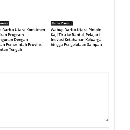
aerah
Kabar Daerah
 Barito Utara Komitmen
Wabup Barito Utara Pimpin
skan Program
Kaji Tiru ke Bantul, Pelajari
ngunan Dengan
Inovasi Ketahanan Keluarga
kan Pemerintah Provinsi
hingga Pengelolaan Sampah
ntan Tengah