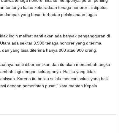
 bahwa tenaga honorer kita itu mempunyai peran penting
an tentunya kalau keberadaan tenaga honorer ini diputus
n dampak yang besar terhadap pelaksanaan tugas
 tidak ingin melihat nanti akan ada banyak pengangguran di
o Utara ada sekitar 3.900 tenaga honorer yang diterima,
, dan yang bisa diterima hanya 800 atau 900 orang.
saatnya nanti diberhentikan dan itu akan menambah angka
tambah lagi dengan keluarganya. Hal itu yang tidak
dalsyah. Karena itu beliau selalu mencari solusi yang baik
asi dengan pemerintah pusat,” kata mantan Kepala