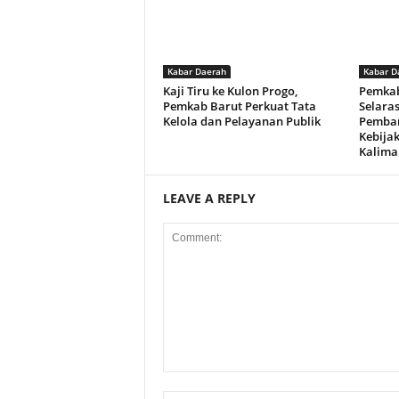
Kabar Daerah
Kabar D
Kaji Tiru ke Kulon Progo,
Pemkab
Pemkab Barut Perkuat Tata
Selara
Kelola dan Pelayanan Publik
Pemba
Kebija
Kalima
LEAVE A REPLY