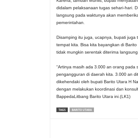
Karena, tambah Muhlis, bupati menyadari
didalam pelaksanaan tugas sehari-hari. D
langsung pada waktunya akan memberika
pemerintahan.
Disamping itu juga, ucapnya, bupati juga
tempat kita. Bisa kita bayangkan di Barit
tidak mungkin serentak diterima langsung
“Artinya masih ada 3.000 an orang pada 
pengangguran di daerah kita. 3.000 an di
dikehendaki oleh bupati Barito Utara H Na
dengan melakukan koordinasi dan konsult
BappedaLitbang Barito Utara ini.(LK1)
TAGS
BARITO UTARA